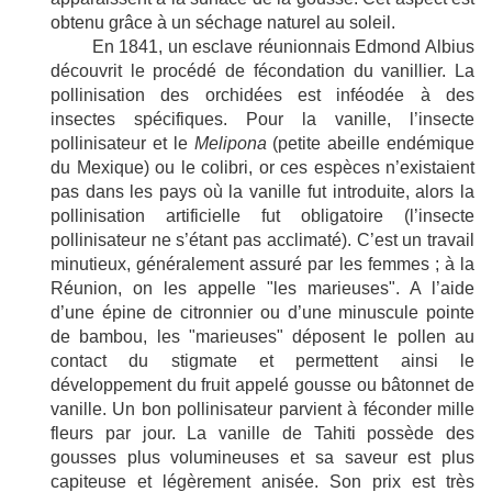
obtenu grâce à un séchage naturel au soleil.
En 1841, un esclave réunionnais Edmond Albius
découvrit le procédé de fécondation du vanillier. La
pollinisation des orchidées est inféodée à des
insectes spécifiques. Pour la vanille, l’insecte
pollinisateur et le
Melipona
(petite abeille endémique
du Mexique) ou le colibri, or ces espèces n’existaient
pas dans les pays où la vanille fut introduite, alors la
pollinisation artificielle fut obligatoire (l’insecte
pollinisateur ne s’étant pas acclimaté). C’est un travail
minutieux, généralement assuré par les femmes ; à la
Réunion, on les appelle
"les marieuses"
. A l’aide
d’une épine de citronnier ou d’une minuscule pointe
de bambou, les
"
marieuses
"
déposent le pollen au
contact du stigmate et permettent ainsi le
développement du fruit appelé gousse ou bâtonnet de
vanille. Un bon pollinisateur parvient à féconder mille
fleurs par jour. La vanille de Tahiti possède des
gousses plus volumineuses et sa saveur est plus
capiteuse et légèrement anisée. Son prix est très