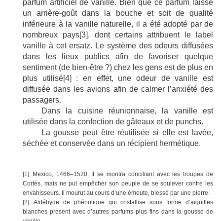
parfum artificiel de vanille. Bien que ce parfum laisse
un arrière-goût dans la bouche et soit de qualité
inférieure à la vanille naturelle, il a été adopté par de
nombreux pays
[3]
, dont certains attribuent le label
vanille à cet ersatz. Le système des odeurs diffusées
dans les lieux publics afin de favoriser quelque
sentiment (de bien-être ?) chez les gens est de plus en
plus utilisé
[4]
: en effet, une odeur de vanille est
diffusée dans les avions afin de calmer l’anxiété des
passagers.
Dans la cuisine réunionnaise, la vanille est
utilisée dans la confection de gâteaux et de punchs.
La gousse peut être réutilisée si elle est lavée,
séchée et conservée dans un récipient hermétique.
[1]
Mexico, 1466–1520. Il se montra conciliant avec les troupes de
Cortés, mais ne put empêcher son peuple de se soulever contre les
envahisseurs. Il mourut au cours d’une émeute, blessé par une pierre.
[2]
Aldéhyde de phénolique qui cristallise sous forme d’aiguilles
blanches présent avec d’autres parfums plus fins dans la gousse de