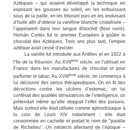
Aztèques –
qui avaient développé la technique en
exposant les gousses au soleil, en les enfouissant
sous de la paille, en les triturant puis en les enduisant
d’huile afin d’obtenir la vanilline blanche cristallisée –
l’appelaient dans leur langue
tlilxochitl
(fleur noire).
Hernán Cortés fut le premier Européen à goûter le
chocolat des Aztèques. Trois ans plus tard, l’empire
aztèque avait cessé d’exister.
La vanille fut introduite aux Antilles et en 1822 à
ème
l’île de la Réunion. Au XVII
siècle, on l’utilisait en
France dans les manufactures de chocolat et pour
ème
parfumer le tabac. Au XVIII
siècle, on commença à
lui découvrir des vertus thérapeutiques. On en fit des
décoctions contre les ulcères d’estomac, on lui
conférait des qualités stimulatrices de l’intelligence, on
prétendait même qu’elle stoppait l’effet des poisons.
Mais surtout elle était utilisée comme aphrodisiaque à
la cour de Louis XIV notamment : elle était
consommée en cachette et portait le nom de
"
pastille
de Richelieu
"
. Un médecin allemand de l’époque –