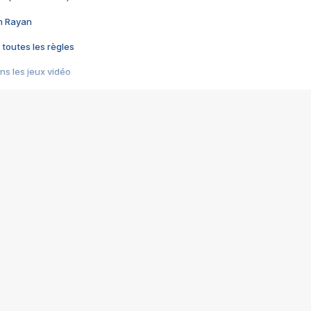
im Rayan
 toutes les règles
s les jeux vidéo
us choquant de Rockstar ? - Le scandale BULLY
e plus moche de Steam
du RÊVE tourne au CAUCHEMAR
pendant 8 heures
it… à tort
umiliés par un jeu vidéo
ire - Final Fantasy 8
ti un empire - Age of Empires
story DOFUS