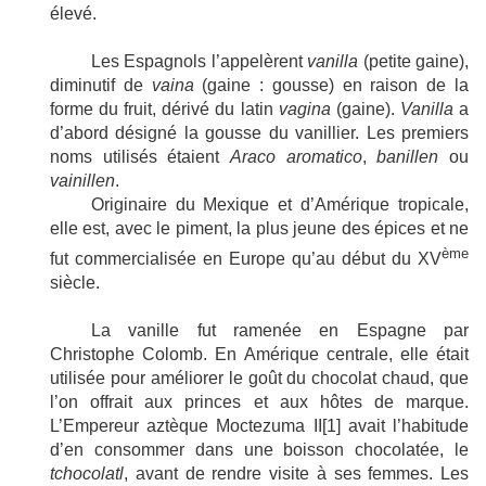
élevé.
Les Espagnols l’appelèrent
vanilla
(petite gaine),
diminutif de
vaina
(gaine : gousse) en raison de la
forme du fruit, dérivé du latin
vagina
(gaine).
Vanilla
a
d’abord désigné la gousse du vanillier. Les premiers
noms utilisés étaient
Araco aromatico
,
banillen
ou
vainillen
.
Originaire du Mexique et d’Amérique tropicale,
elle est, avec le piment, la plus jeune des épices et ne
ème
fut commercialisée en Europe qu’au début du XV
siècle.
La vanille fut ramenée en Espagne par
Christophe Colomb. En Amérique centrale, elle était
utilisée pour améliorer le goût du chocolat chaud, que
l’on offrait aux princes et aux hôtes de marque.
L’Empereur aztèque Moctezuma II
[1]
avait l’habitude
d’en consommer dans une boisson chocolatée, le
tchocolatl
, avant de rendre visite à ses femmes. Les