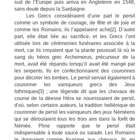
sud de l’Europe puis arriva en Angleterre en 1548,
sans doute depuis la Sardaigne.
Les Grecs considéraient d’une part le persil
comme un symbole de courage, de fête et de joie et
comme les Romains, ils l’appelaient ache
[2]
. D’autre
part, elle était liée au sacrifice, et les Grecs l’ont
utilisée lors de cérémonies funéraires associée à la
mort, car ils croyaient que la plante poussait là où le
sang du héros grec Archemorus, précurseur de la
mort, avait été répandu lorsqu’il avait été mangé par
les serpents. Ils en confectionnaient des couronnes
pour décorer les tombes. Le persil servait également à
couronner les vainqueurs grecs des Jeux
Isthmiques
[3]
; u
ne légende dit que les chevaux de
course de la déesse Héra se nourrissaient de persil,
d'où, selon certains auteurs, la tradition hellénique de
couronner de persil les vainqueurs des jeux Néméens
qui se déroulaient tous les trois ans dans la forêt de
Némée.
Pline rapporte que le persil était
indispensable à toute sauce ou salade. Les Romains
le donnaient comme fourrage aux chevaux. Ils en