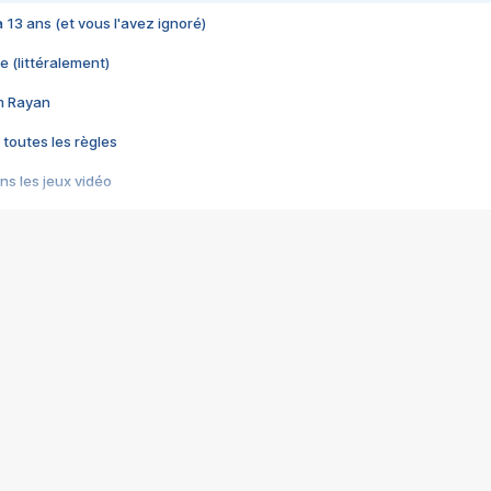
 a 13 ans (et vous l'avez ignoré)
e (littéralement)
im Rayan
 toutes les règles
s les jeux vidéo
us choquant de Rockstar ? - Le scandale BULLY
e plus moche de Steam
du RÊVE tourne au CAUCHEMAR
pendant 8 heures
it… à tort
umiliés par un jeu vidéo
ire - Final Fantasy 8