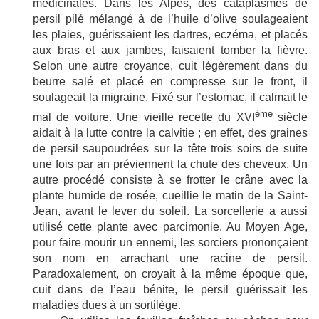
médicinales. Dans les Alpes, des cataplasmes de
persil pilé mélangé à de l’huile d’olive soulageaient
les plaies, guérissaient les dartres, eczéma, et placés
aux bras et aux jambes, faisaient tomber la fièvre.
Selon une autre croyance, cuit légèrement dans du
beurre salé et placé en compresse sur le front, il
soulageait la migraine. Fixé sur l’estomac, il calmait le
ème
mal de voiture. Une vieille recette du XVI
siècle
aidait à la lutte contre la calvitie ; en effet, des graines
de persil saupoudrées sur la tête trois soirs de suite
une fois par an préviennent la chute des cheveux. Un
autre procédé consiste à se frotter le crâne avec la
plante humide de rosée, cueillie le matin de la Saint-
Jean, avant le lever du soleil. La sorcellerie a aussi
utilisé cette plante avec parcimonie. Au Moyen Age,
pour faire mourir un ennemi, les sorciers prononçaient
son nom en arrachant une racine de persil.
Paradoxalement, on croyait à la même époque que,
cuit dans de l’eau bénite, le persil guérissait les
maladies dues à un sortilège.