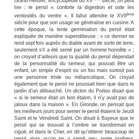
Grand Herbier
, encyclopédie du XV
siècle, on peut
lire : le persil « conforte la digestion et oste les
ème
ventosités du ventre ». Il fallut attendre le XVII
siècle pour que son usage se généralise en cuisine. A
cette époque,
la lente germination du persil était
expliquée de manière superstitieuse : « ce dernier se
rend sept fois auprès du diable avant de sortir de terre,
seulement s'il a été semé par un homme honnête » ;
on croyait d’ailleurs que la qualité du persil dépendait
de la personnalité du semeur, qui pouvait être un
enfant, un simple d’esprit ou un fou mais surtout pas
une personne triste ou mélancolique.
On croyait
également que le persil ne poussait bien que dans le
jardin d'un débauché. Un dicton du Poitou disait que
« si le semeur était un bon étalon, il n’y avait pas de
jaloux dans la maison ». En Gironde, on pensait que
les meilleurs jours pour semer le persil étaient le Jeudi
Saint et le Vendredi Saint. On disait à Bayeux que le
persil qui se trouvait à l’ombre se transformait en
ciguë, et dans le Cher, on dit qu’obtenir beaucoup de
persil alors qu’on en a semé peu, porte malheur.