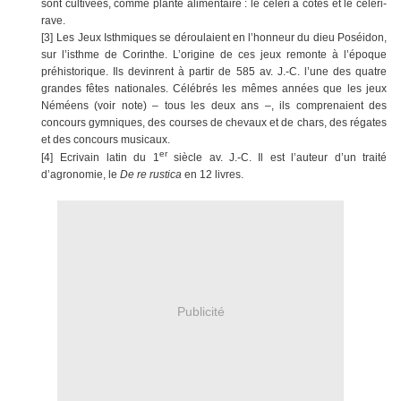
sont cultivées, comme plante alimentaire : le céleri à côtes et le céleri-
rave.
[3]
Les Jeux Isthmiques se déroulaient en l’honneur du dieu Poséidon,
sur l’isthme de Corinthe. L’origine de ces jeux remonte à l’époque
préhistorique. Ils devinrent à partir de 585 av. J.-C. l’une des quatre
grandes fêtes nationales. Célébrés les mêmes années que les jeux
Néméens (voir note) – tous les deux ans –, ils comprenaient des
concours gymniques, des courses de chevaux et de chars, des régates
et des concours musicaux.
er
[4]
Ecrivain latin du 1
siècle av. J.-C. Il est l’auteur d’un traité
d’agronomie, le
De re rustica
en 12 livres.
Publicité