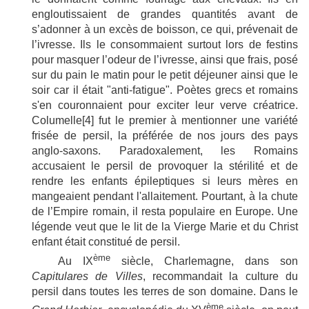
engloutissaient de grandes quantités avant de
s’adonner à un excès de boisson, ce qui, prévenait de
l’ivresse. Ils le consommaient surtout lors de festins
pour masquer l’odeur de l’ivresse, ainsi que frais, posé
sur du pain le matin pour le petit déjeuner ainsi que le
soir car il était
"
anti-fatigue
"
. P
oètes grecs et romains
s'en couronnaient pour exciter leur verve créatrice.
Columelle
[4]
fut le premier à mentionner une variété
frisée de persil, la préférée de nos jours des pays
anglo-saxons. Paradoxalement, les Romains
accusaient le persil de provoquer la stérilité et de
rendre
les enfants épileptiques si leurs mères en
mangeaient pendant l'allaitement. Pourtant, à
la chute
de l’Empire romain, il resta populaire en Europe. Une
légende veut que le lit de la Vierge Marie et du Christ
enfant était constitué de persil.
ème
Au IX
siècle, Charlemagne, dans son
Capitulares de Villes
,
recommandait la culture du
persil dans toutes les terres de son domaine. Dans le
ème