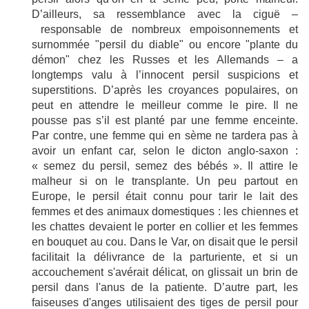
D’ailleurs, sa ressemblance avec la ciguë –
responsable de nombreux empoisonnements et
surnommée
"
persil du diable
" ou encore "plante du
démon" chez les Russes et les Allemands –
a
longtemps valu à l’innocent persil suspicions et
superstitions. D’après les croyances populaires, on
peut en attendre le meilleur comme le pire. Il ne
pousse pas s’il est planté par une femme enceinte.
Par contre, une femme qui en sème ne tardera pas à
avoir un enfant car, selon le dicton anglo-saxon :
« semez du persil, semez des bébés ». Il attire le
malheur si on le transplante. Un peu partout en
Europe, le persil était connu pour tarir le lait des
femmes et des animaux domestiques : les chiennes et
les chattes devaient le porter en collier et les femmes
en bouquet au cou. Dans le Var, on disait que le persil
facilitait la délivrance de la parturiente, et s
i un
accouchement s'avérait délicat, on glissait un brin de
persil dans l'anus de la patiente. D’autre part, les
faiseuses d'anges utilisaient des tiges de persil pour