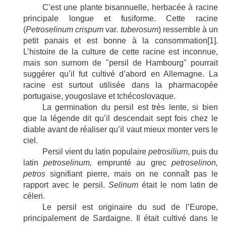
C’est une plante bisannuelle, herbacée à racine
principale longue et fusiforme. Cette racine
(
Petroselinum crispum
var.
tuberosum
) ressemble à un
petit panais et est bonne à la consommation
[1]
.
L’histoire de la culture de cette racine est inconnue,
mais son surnom de
"
persil de Hambourg
"
pourrait
suggérer qu’il fut cultivé d’abord en Allemagne. La
racine est surtout utilisée dans la pharmacopée
portugaise, yougoslave et tchécoslovaque.
La germination du persil est très lente, si bien
que la légende dit qu’il descendait sept fois chez le
diable avant de réaliser qu’il vaut mieux monter vers le
ciel.
Persil vient du latin populaire
petrosilium
, puis du
latin
petroselinum,
emprunté au grec
petroselinon,
petros
signifiant
pierre, mais on ne connaît pas le
rapport avec le persil.
Selinum
était le nom latin de
céleri.
Le persil est originaire du sud de l’Europe,
principalement de Sardaigne. Il était cultivé dans le