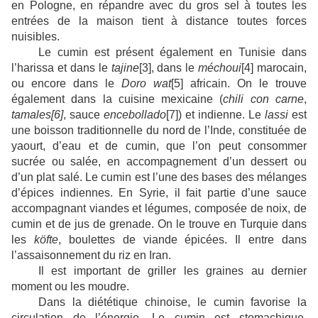
en Pologne, en répandre avec du gros sel à toutes les
entrées de la maison tient à distance toutes forces
nuisibles.
Le cumin est présent également en Tunisie dans
l’harissa et dans le
tajine
[3]
, dans le
méchoui
[4]
marocain,
ou encore dans le
Doro wat
[5]
africain. On le trouve
également dans la cuisine mexicaine (
chili con carne
,
tamales
[6]
, sauce
encebollado
[7]
) et indienne. Le
lassi
est
une boisson traditionnelle du nord de l’Inde, constituée de
yaourt, d’eau et de cumin, que l’on peut consommer
sucrée ou salée, en accompagnement d’un dessert ou
d’un plat salé. Le cumin est l’une des bases des mélanges
d’épices indiennes. En Syrie, il fait partie d’une sauce
accompagnant viandes et légumes, composée de noix, de
cumin et de jus de grenade. On le trouve en Turquie dans
les
köfte
, boulettes de viande épicées. Il entre dans
l’assaisonnement du riz en Iran.
Il est important de griller les graines au dernier
moment ou les moudre.
Dans la diététique chinoise, le cumin favorise la
circulation de l’énergie. Le cumin est stomachique,