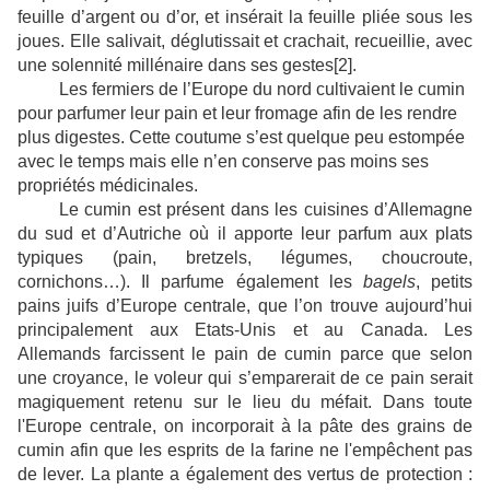
feuille d’argent ou d’or, et insérait la feuille pliée sous les
joues. Elle salivait, déglutissait et crachait, recueillie, avec
une solennité millénaire dans ses gestes
[2]
.
Les fermiers de l’Europe du nord cultivaient le cumin
pour parfumer leur pain et leur fromage afin de les rendre
plus digestes. Cette coutume s’est quelque peu estompée
avec le temps mais elle n’en conserve pas moins ses
propriétés médicinales.
Le cumin est présent dans les cuisines d’Allemagne
du sud et d’Autriche où il apporte leur parfum aux plats
typiques (pain, bretzels, légumes, choucroute,
cornichons…). Il parfume également les
bagels
, petits
pains juifs d’Europe centrale, que l’on trouve aujourd’hui
principalement aux Etats-Unis et au Canada. Les
Allemands farcissent le pain de cumin parce que selon
une croyance, le voleur qui s’emparerait de ce pain serait
magiquement retenu sur le lieu du méfait.
Dans toute
l'Europe centrale, on incorporait à la pâte des grains de
cumin afin que les esprits de la farine ne l'empêchent pas
de lever. La plante a également des vertus de protection :