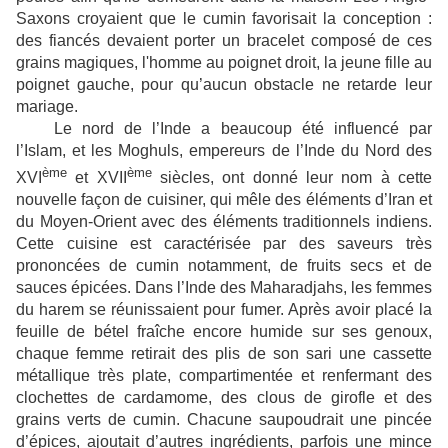
Saxons croyaient que le cumin favorisait la conception :
des fiancés devaient porter un bracelet composé de ces
grains magiques, l'homme au poignet droit, la jeune fille au
poignet gauche, pour qu’aucun obstacle ne retarde leur
mariage.
Le nord de l’Inde a beaucoup été influencé par
l’Islam, et les Moghuls, empereurs de l’Inde du Nord des
ème
ème
XVI
et XVII
siècles, ont donné leur nom à cette
nouvelle façon de cuisiner, qui mêle des éléments d’Iran et
du Moyen-Orient avec des éléments traditionnels indiens.
Cette cuisine est caractérisée par des saveurs très
prononcées de cumin notamment, de fruits secs et de
sauces épicées. Dans l’Inde des Maharadjahs, les femmes
du harem se réunissaient pour fumer. Après avoir placé la
feuille de bétel fraîche encore humide sur ses genoux,
chaque femme retirait des plis de son sari une cassette
métallique très plate, compartimentée et renfermant des
clochettes de cardamome, des clous de girofle et des
grains verts de cumin. Chacune saupoudrait une pincée
d’épices, ajoutait d’autres ingrédients, parfois une mince