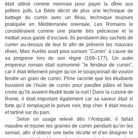
était utilisé comme monnaie pour payer la dîme aux
prêtres juifs. La Bible décrit de plus une technique de
battage du cumin avec un fléau, technique toujours
pratiquée en Méditerranée orientale. Les Romains le
considéraient comme une plante très précieuse et le
mettait sous garde d’esclave.
Ils pendaient des sachets de
cumin au-dessus de leur lit afin de prévenir les mauvais
rêves.
Marc Aurèle avait pour surnom
"Cumin" à cause de
sa pingrerie lors de son règne (169–177). Un autre
empereur romain était surnommé "le fendeur de cumin",
car il était tellement pingre qu’on le soupçonnait de vouloir
fendre un grain de cumin. Pline raconte que les étudiants
buvaient de l’huile de cumin pour paraître pâles et faire
croire qu’ils avaient étudié toute la nuit ! Dans la cuisine de
Rome, il était important également car sa saveur était si
forte qu’il remplaçait le poivre noir, trop cher. Il était moulu
et tartiné sur du pain.
Selon un usage relevé dès l’Antiquité, il fallait
maudire et injurier les graines de cumin pendant qu’on les
semait, afin d’obtenir une belle récolte et d’en éloigner le