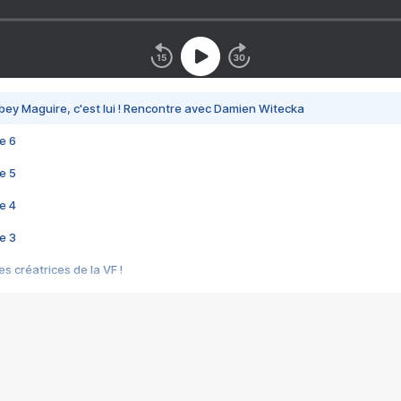
bey Maguire, c'est lui ! Rencontre avec Damien Witecka
e 6
e 5
e 4
e 3
s créatrices de la VF !
e 2
e 1
e Mektoub My Love arrive enfin ! Rencontre avec Shaïn Boumedine et Sal
i : après Toni en famille