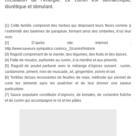
diurétique et stimulant.
[1]
Cette famille comprend des herbes qui disposent leurs fleurs comme à
l’extrémité des baleines de parapluie, formant ainsi des ombelles, d’où leur
nom.
[2]
D’après site Internet :
http://www.saveurs.sympatico.ca/ency_2/cumin/histoire
[3]
Ragoût comprenant de la viande, des légumes, des fruits et des épices.
[4]
Patte de mouton, parfumée au cumin, à la menthe et aux piments.
[5]
Ragoût de poulet parfumé avec le mélange d’épices suivant : cumin,
cardamome, piment, noix de muscade, ail, gingembre, poivre et sel.
[6]
Tortillas farcies recouvertes de feuilles de mais, méthode qui permet de
cuire les aliments sans les assécher et de leur donner une saveur
particulière.
[7]
Sauce populaire constituée d’oignons, de tomates, de coriandre fraîche
et de cumin qui accompagne le riz et les pâtes.