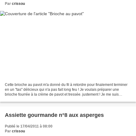
Par
crissou
Cette brioche au pavot m'a donné du fil à retordre pour finalement terminer
en un "tas" délicieux qui n'a pas fait long feu ! Je voulais préparer une
brioche fourrée à la crème de pavot et tressée. justement ! Je me suis
beaucoup amusée... Après l'avoir...
Assiette gourmande n°8 aux asperges
Publié le 17/04/2011 à 08:00
Par
crissou