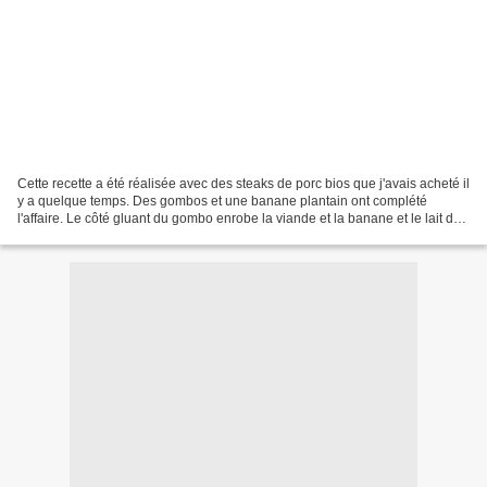
Cette recette a été réalisée avec des steaks de porc bios que j'avais acheté il
y a quelque temps. Des gombos et une banane plantain ont complété
l'affaire. Le côté gluant du gombo enrobe la viande et la banane et le lait de
coco adoucit le tout. PORC...