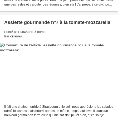
restes de viande et de la purée. Pour ma part, j'aime bien utiliser autre chose
que des restes et y ajouter des légumes, bien sûr ! J'ai préparé celui-ci pour
mes filles du lundi...
Assiette gourmande n°7 à la tomate-mozzarella
Publié le 12/04/2011 à 08:00
Par
crissou
Il fait une chaleur torride à Strasbourg et le soir, nous apprécions les salades
rafraîchissantes mais nourrissantes en même temps. J'ai investit dans un
nouveau germoir en terre cuite qui me satisfait plutôt bien, et ce soir je