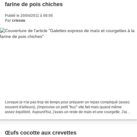
farine de pois chiches
Publié le 20/04/2011 à 08:00
Par
crissou
Lorsque je n'ai pas trop de temps pour préparer un repas compliqué (assez
souvent d'ailleurs), j'improvise un petit "truc" vite fait mais quand même
assez équilibré. Aujourd'hui, j'avais un reste de maïs et une courgette. J'ai
préparé des galettes avec...
Œufs cocotte aux crevettes