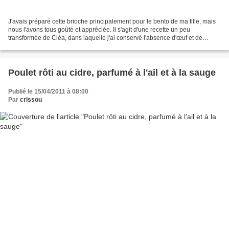
J'avais préparé cette brioche principalement pour le bento de ma fille, mais
nous l'avons tous goûté et appréciée. Il s'agit d'une recette un peu
transformée de Cléa, dans laquelle j'ai conservé l'absence d'œuf et de
beurre, mais utilisé de la farine...
Poulet rôti au cidre, parfumé à l'ail et à la sauge
Publié le 15/04/2011 à 08:00
Par
crissou