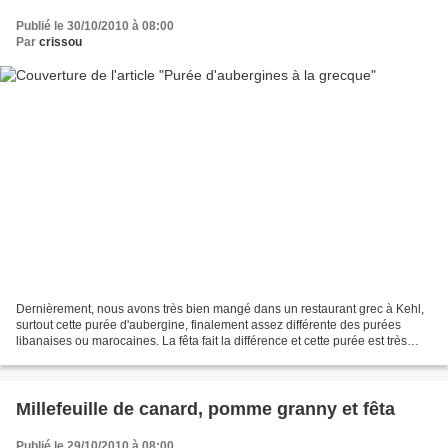
Publié le 30/10/2010 à 08:00
Par
crissou
Dernièrement, nous avons très bien mangé dans un restaurant grec à Kehl,
surtout cette purée d'aubergine, finalement assez différente des purées
libanaises ou marocaines. La fêta fait la différence et cette purée est très
bonne servie avec du pain. PURÉE...
Millefeuille de canard, pomme granny et fêta
Publié le 29/10/2010 à 08:00