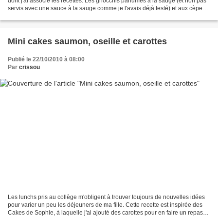
dont j'ai associé les recettes. Les gnocchis parfumés à la sauge (et non pas
servis avec une sauce à la sauge comme je l'avais déjà testé) et aux cèpes
sont délicieux. Le mélange...
Mini cakes saumon, oseille et carottes
Publié le 22/10/2010 à 08:00
Par
crissou
Les lunchs pris au collège m'obligent à trouver toujours de nouvelles idées
pour varier un peu les déjeuners de ma fille. Cette recette est inspirée des
Cakes de Sophie, à laquelle j'ai ajouté des carottes pour en faire un repas