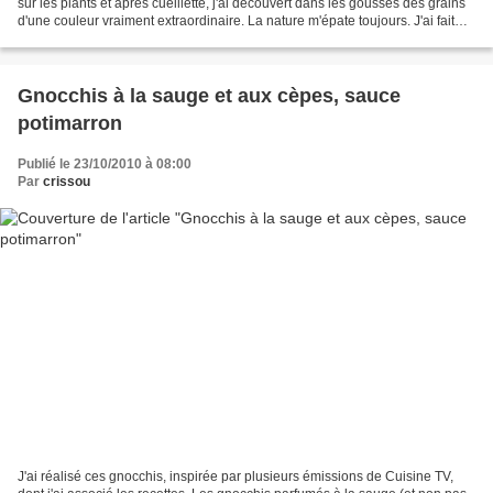
sur les plants et après cueillette, j'ai découvert dans les gousses des grains
d'une couleur vraiment extraordinaire. La nature m'épate toujours. J'ai fait
des photos de ces...
Gnocchis à la sauge et aux cèpes, sauce
potimarron
Publié le 23/10/2010 à 08:00
Par
crissou
J'ai réalisé ces gnocchis, inspirée par plusieurs émissions de Cuisine TV,