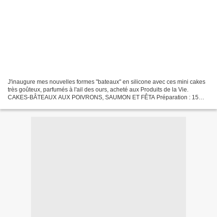
J'inaugure mes nouvelles formes "bateaux" en silicone avec ces mini cakes
très goûteux, parfumés à l'ail des ours, acheté aux Produits de la Vie.
CAKES-BÂTEAUX AUX POIVRONS, SAUMON ET FÊTA Préparation : 15
min. Cuisson : 20 min. Ingrédients pour 15 mini...